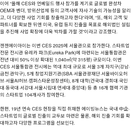
이어 “올해 CES와 언베일드 행사 참가를 계기로 글로벌 완성차
OEM과 벤더, 방위산업체 등의 고객사에 자사 기술의 가능성을 알리
고, 더 다양한 사업 기회를 창출하고자 한다”라며, “또, 해외 고객 및
파트너를 확보한 뒤엔 미국, 유럽 등지 진출을 목표로 해외법인 설립
을 추진해 사업 확장에 더욱 박차를 가할 것”이라고 강조했다.
젠젠에이아이는 이번 CES 2025에 서울관으로 참가한다. 스타트업
전문 전시관 유레카 파크(Eureka Park)에 마련되는 서울통합관은
전년 대비 50% 이상 확대된 1,040㎡(약 315평) 규모이다. 이번
CES 서울통합관 전시에는 역대 최대 규모로 서울 3개 자치구(강남·
금천·관악구), 5개 창업지원기관(SBA·서울관광재단·서울바이오허
브·서울AI허브·캠퍼스타운성장센터), 8개 대학(건국대·경희대·국민
대·동국대·서강대·서울시립대·연세대·중앙대) 등 총 16개 협력 기관
의 스타트업 104개사가 참여한다.
한편, 19년 연속 CES 현장을 직접 취재한 에이빙뉴스는 국내 中企·
스타트업의 글로벌 진출의 교두보 마련은 물론, 해외 진출 기회를 확
대하고자 다양한 프로그램을 선보인다.