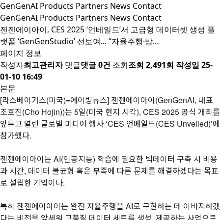
GenGenAI
Products
Partners
News
Contact
GenGenAI
Products
Partners
News
Contact
젠젠에이아이, CES 2025 ‘언베일드’서 고급형 데이터셋 생성 플
랫폼 ‘GenGenStudio’ 선보여... “자율주행·방…
페이지 정보
작성자
최고관리자
댓글
댓글 0건
조회
조회 2,491회
작성일
25-
01-10 16:49
본문
[라스베이거스(미국)=에이빙뉴스] 젠젠에이아이(GenGenAI, 대표
조호진(Cho Hojin))는 5일(미국 현지 시각), CES 2025 공식 개최를
앞두고 열린 글로벌 미디어 행사 ‘CES 언베일드(CES Unveiled)’에
참가했다.
젠젠에이아이는 AI(인공지능) 학습에 필요한 빅데이터 구축 시 비용
과 시간, 데이터 불균형 혹은 부족에 따른 문제를 해결하겠다는 목표
로 설립한 기업이다.
특히 젠젠에이아이는 완전 자율주행을 AI로 구현하는 데 이바지하겠
다는 비전을 앞세워 고품질 데이터 세트를 생성, 제공하는 사업으로